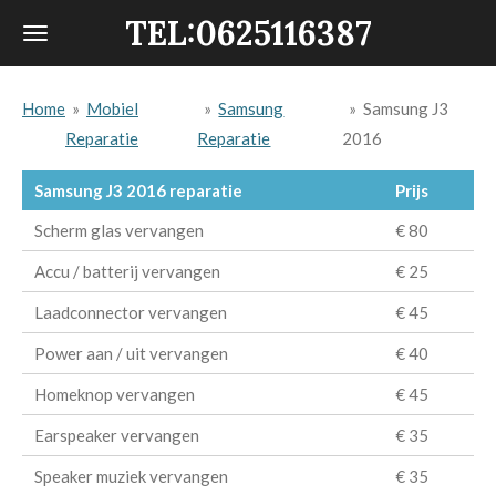
TEL:0625116387
Ga
direct
naar
Home
»
Mobiel
»
Samsung
»
Samsung J3
de
Reparatie
Reparatie
2016
hoofdinhoud
Samsung J3 2016 reparatie
Prijs
Scherm glas vervangen
€ 80
Accu / batterij vervangen
€ 25
Laadconnector vervangen
€ 45
Power aan / uit vervangen
€ 40
Homeknop vervangen
€ 45
Earspeaker vervangen
€ 35
Speaker muziek vervangen
€ 35