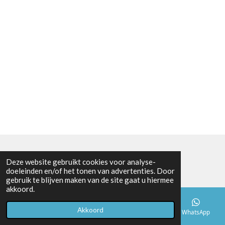
© 2019 - 2026 K-mobileshop.nl
Deze website gebruikt cookies voor analyse-
doeleinden en/of het tonen van advertenties. Door
gebruik te blijven maken van de site gaat u hiermee
akkoord.
Akkoord
E-mailadres
Telefoonnummer
Kaart
WhatsApp