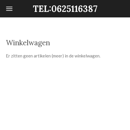
TEL:0625116387
Ga
direct
naar
de
hoofdinhoud
Winkelwagen
Er zitten geen artikelen (meer) in de winkelwagen.