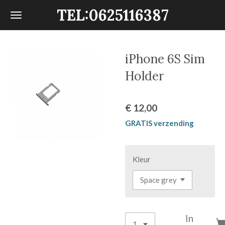
TEL:0625116387
Ga
direct
naar
de
iPhone 6S Sim
hoofdinhoud
Holder
€ 12,00
GRATIS verzending
Kleur
In