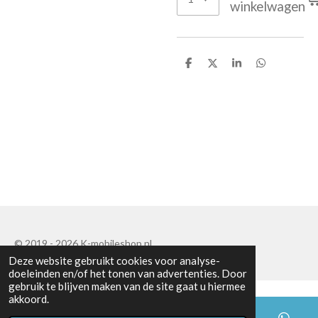
winkelwagen
D
D
S
D
e
e
h
e
l
e
a
l
e
l
r
e
n
e
n
© 2019 - 2026 K-mobileshop.nl
Deze website gebruikt cookies voor analyse-
doeleinden en/of het tonen van advertenties. Door
gebruik te blijven maken van de site gaat u hiermee
akkoord.